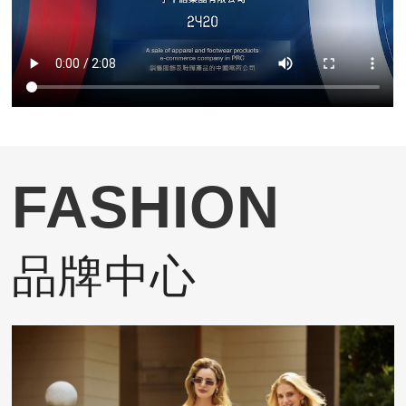
FASHION
品牌中心